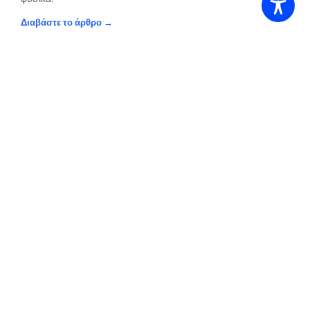
Διαβάστε το άρθρο
FFWD
· 19 DEC 2025
A Breakthrough in Accessible Outdoor
Sports at Cyprus Rock Climbing Festival
"The experience at the festival showed what is possible
when we choose accessibility over excuses."
Read the article