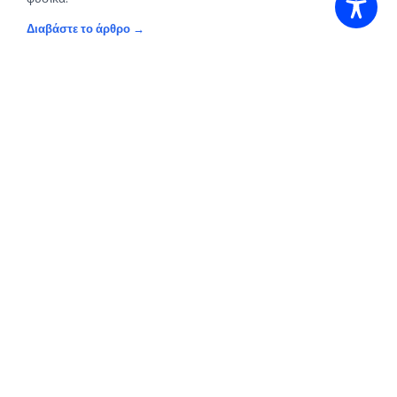
Διαβάστε το άρθρο
FFWD
· 19 DEC 2025
A Breakthrough in Accessible Outdoor
Sports at Cyprus Rock Climbing Festival
"The experience at the festival showed what is possible
when we choose accessibility over excuses."
Read the article